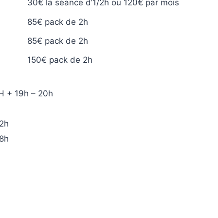
30€ la séance d’1/2h ou 120€ par mois
85€ pack de 2h
85€ pack de 2h
150
€ pack de 2h
H + 19h – 20h
2h
8h
h